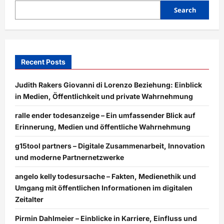
Sie
über
Search
die
Plattform
wissen
müssen
Recent Posts
Judith Rakers Giovanni di Lorenzo Beziehung: Einblick
in Medien, Öffentlichkeit und private Wahrnehmung
ralle ender todesanzeige – Ein umfassender Blick auf
Erinnerung, Medien und öffentliche Wahrnehmung
g15tool partners – Digitale Zusammenarbeit, Innovation
und moderne Partnernetzwerke
angelo kelly todesursache – Fakten, Medienethik und
Umgang mit öffentlichen Informationen im digitalen
Zeitalter
Pirmin Dahlmeier – Einblicke in Karriere, Einfluss und