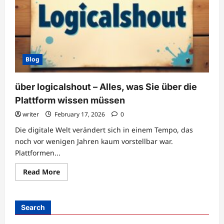
Blog
über logicalshout – Alles, was Sie über die
Plattform wissen müssen
writer
February 17, 2026
0
Die digitale Welt verändert sich in einem Tempo, das
noch vor wenigen Jahren kaum vorstellbar war.
Plattformen...
Read
Read More
more
about
über
logicalshout
–
Search
Alles,
was