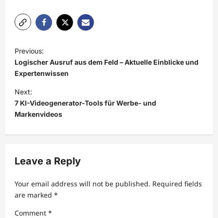
P
Previous:
o
Logischer Ausruf aus dem Feld – Aktuelle Einblicke und
s
Expertenwissen
t
Next:
7 KI-Videogenerator-Tools für Werbe- und
n
Markenvideos
a
v
i
Leave a Reply
g
a
Your email address will not be published.
Required fields
t
are marked
*
i
Comment
*