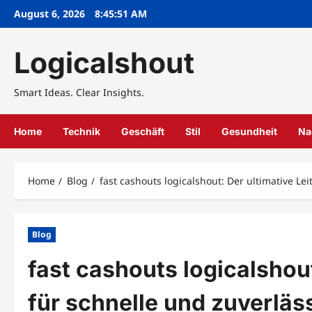
Skip
August 6, 2026
8:45:53 AM
to
content
Logicalshout
Smart Ideas. Clear Insights.
Home
Technik
Geschäft
Stil
Gesundheit
Na
Home
Blog
fast cashouts logicalshout: Der ultimative L
Blog
fast cashouts logicalshout
für schnelle und zuverlä