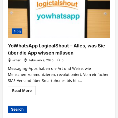
Blog
YoWhatsApp LogicalShout – Alles, was Sie
über die App wissen müssen
writer
February 9, 2026
0
Messaging-Apps haben die Art und Weise, wie
Menschen kommunizieren, revolutioniert. Vom einfachen
SMS-Versand über Smartphones bis hin...
Read
Read More
more
about
YoWhatsApp
LogicalShout
–
Search
Alles,
was