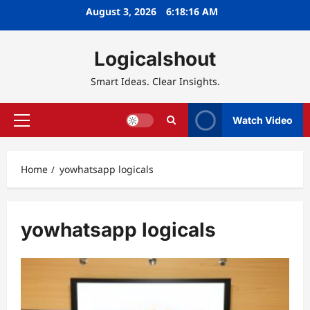
Skip
August 3, 2026
6:18:17 AM
to
content
Logicalshout
Smart Ideas. Clear Insights.
Watch Video
Primary
Menu
Home
yowhatsapp logicals
yowhatsapp logicals