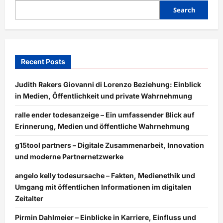
Sie
über
Search
die
App
wissen
müssen
Recent Posts
Judith Rakers Giovanni di Lorenzo Beziehung: Einblick
in Medien, Öffentlichkeit und private Wahrnehmung
ralle ender todesanzeige – Ein umfassender Blick auf
Erinnerung, Medien und öffentliche Wahrnehmung
g15tool partners – Digitale Zusammenarbeit, Innovation
und moderne Partnernetzwerke
angelo kelly todesursache – Fakten, Medienethik und
Umgang mit öffentlichen Informationen im digitalen
Zeitalter
Pirmin Dahlmeier – Einblicke in Karriere, Einfluss und