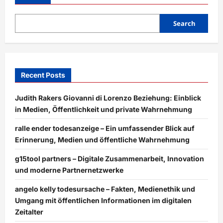
Online
Logicalshout
–
Digitale
Search
Strategien,
Innovationen
und
Online-
Erfolg
im
Überblick
Recent Posts
Judith Rakers Giovanni di Lorenzo Beziehung: Einblick
in Medien, Öffentlichkeit und private Wahrnehmung
ralle ender todesanzeige – Ein umfassender Blick auf
Erinnerung, Medien und öffentliche Wahrnehmung
g15tool partners – Digitale Zusammenarbeit, Innovation
und moderne Partnernetzwerke
angelo kelly todesursache – Fakten, Medienethik und
Umgang mit öffentlichen Informationen im digitalen
Zeitalter