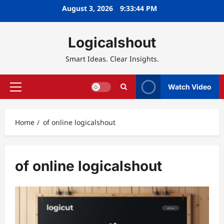
Skip
August 3, 2026
9:33:45 PM
to
content
Logicalshout
Smart Ideas. Clear Insights.
Watch Video
Primary
Menu
Home
of online logicalshout
of online logicalshout