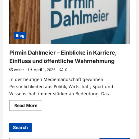
Blog
Pirmin Dahlmeier – Einblicke in Karriere,
Einfluss und öffentliche Wahrnehmung
writer
April 1, 2026
0
In der heutigen Medienlandschaft gewinnen
Persönlichkeiten aus Politik, Wirtschaft, Sport und
Wissenschaft immer stärker an Bedeutung. Das...
Read
Read More
more
about
Pirmin
Dahlmeier
–
Search
Einblicke
in