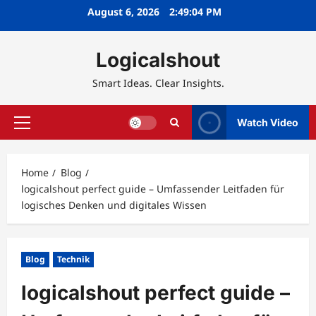
Skip
August 6, 2026
2:49:06 PM
to
content
Logicalshout
Smart Ideas. Clear Insights.
Watch Video
Primary
Menu
Home
Blog
logicalshout perfect guide – Umfassender Leitfaden für
logisches Denken und digitales Wissen
Blog
Technik
logicalshout perfect guide –