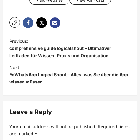
P
Previous:
o
comprehensive guide logicalshout – Ultimativer
s
Leitfaden für Wissen, Praxis und Organisation
t
Next:
YoWhatsApp LogicalShout – Alles, was Sie über die App
n
wissen müssen
a
v
i
Leave a Reply
g
a
Your email address will not be published.
Required fields
t
are marked
*