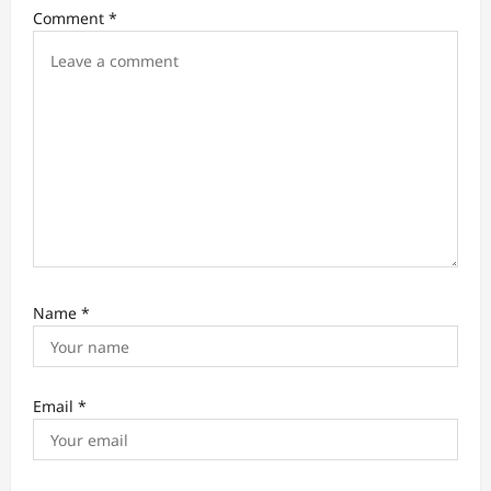
i
Comment
*
o
n
Name
*
Email
*